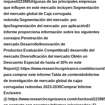
request/223985
Algunas de las principales empresas
que influyen en este mercado incluyen:
Segmentación
del mercado global de Caja corrugada
redonda:
Segmentación del mercado: por
tipo
Segmentación del mercado: por aplicación
El
informe proporciona información sobre los siguientes
consejos:
Penetración de
mercado:
Desarrollo/Innovación de
Productos:
Evaluación Competitiva
El desarrollo del
mercado:
Diversificación del mercado:
Obtén un
Descuento Especial de hasta el 30% en este
Report@:
https://www.researchcognizance.com/discount
para comprar este informe:
Tabla de contenido
Informe
de investigación de mercado global de cajas
corrugadas redondas 2023-2030
Comprar Informe
Exclusivo
@:
https://www.researchcognizance.com/checkout/22398