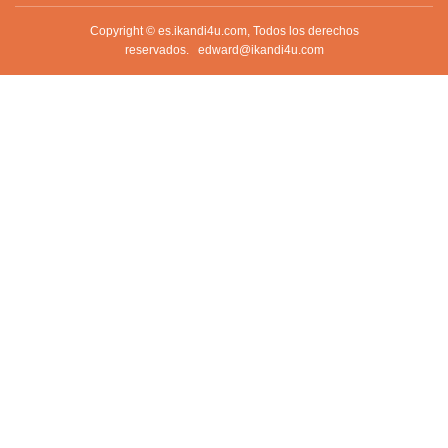
Copyright © es.ikandi4u.com, Todos los derechos
reservados.
edward@ikandi4u.com