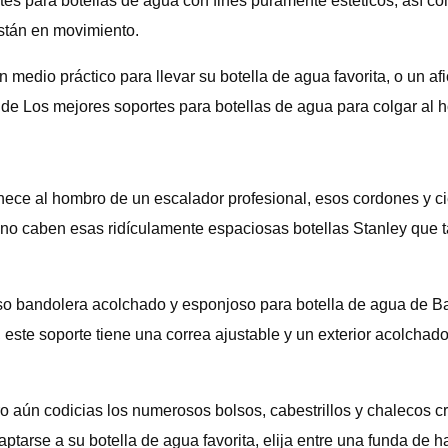
 para botellas de agua con fines puramente estéticos, así co
stán en movimiento.
medio práctico para llevar su botella de agua favorita, o un a
 de Los mejores soportes para botellas de agua para colgar al 
ece al hombro de un escalador profesional, esos cordones y ci
o caben esas ridículamente espaciosas botellas Stanley que ta
so bandolera acolchado y esponjoso para botella de agua de B
 este soporte tiene una correa ajustable y un exterior acolchad
ro aún codicias los numerosos bolsos, cabestrillos y chalecos c
ptarse a su botella de agua favorita, elija entre una funda de 