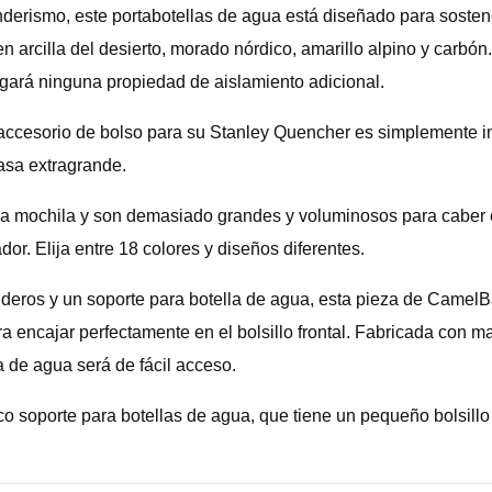
senderismo, este portabotellas de agua está diseñado para soste
en arcilla del desierto, morado nórdico, amarillo alpino y carbó
gregará ninguna propiedad de aislamiento adicional.
te accesorio de bolso para su Stanley Quencher es simplemente
asa extragrande.
a mochila y son demasiado grandes y voluminosos para caber e
ador. Elija entre 18 colores y diseños diferentes.
senderos y un soporte para botella de agua, esta pieza de Camel
ra encajar perfectamente en el bolsillo frontal. Fabricada con ma
 de agua será de fácil acceso.
o soporte para botellas de agua, que tiene un pequeño bolsillo