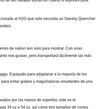
mo de las navajas suizas en cuanto a soportes para
ficionado al H2O que solo necesita un Stanley Quencher
hombro.
erres de nailon son solo para mostrar. Con unas
nto nos gustan, pero transportará fácilmente las más
aggu. Equipado para adaptarse a la mayoría de los
o para evitar golpes y magulladuras resultantes de una
reados por las manos de expertos, este es el
hasta 34 oz o 54 oz, así como tres tamaños de correa