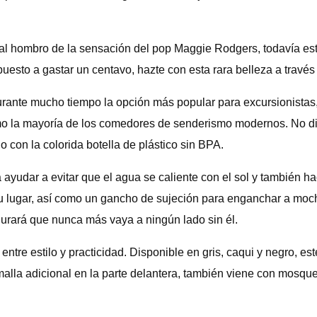
 al hombro de la sensación del pop Maggie Rodgers, todavía e
puesto a gastar un centavo, hazte con esta rara belleza a travé
durante mucho tiempo la opción más popular para excursionista
mo la mayoría de los comedores de senderismo modernos. No dispu
o con la colorida botella de plástico sin BPA.
ayudar a evitar que el agua se caliente con el sol y también h
su lugar, así como un gancho de sujeción para enganchar a moch
urará que nunca más vaya a ningún lado sin él.
 entre estilo y practicidad. Disponible en gris, caqui y negro, es
alla adicional en la parte delantera, también viene con mosque