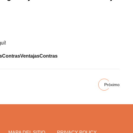
uí!
s
Contras
Ventajas
Contras
Próximo
MAPA DEL SITIO
PRIVACY POLICY