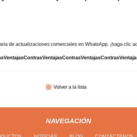
iaria de actualizaciones comerciales en WhatsApp. ¡haga clic aq
as
Ventajas
Contras
Ventajas
Contras
Ventajas
Contras
Ventaja
Volver a la lista
NAVEGACIÓN
ODUCTOS
NOTICIAS
BLOG
CONTÁCTENOS