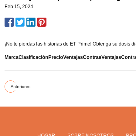
Feb 15, 2024
¡No te pierdas las historias de ET Prime! Obtenga su dosis d
Marca
Clasificación
Precio
Ventajas
Contras
Ventajas
Contr
Anteriores
HOGAR
SOBRE NOSOTROS
PR